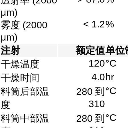
透射率
(2000
μm)
< 1.2
%
雾度
(2000
μm)
注射
额定值
单位
120
°C
干燥温度
4.0
hr
干燥时间
°C
料筒后部温
280 到
310
度
°C
料筒中部温
280 到