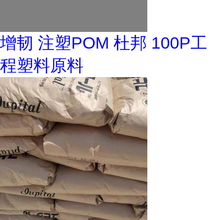
增韧 注塑POM 杜邦 100P工
程塑料原料