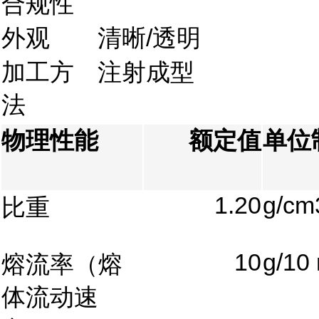
合规性
外观
清晰/透明
加工方
注射成型
法
物理性能
额定值
单位
1.20
g/cm
比重
10
g/10
熔流率（熔
体流动速