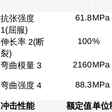
61.8
MPa
抗张强度
1
(屈服)
100
%
伸长率
2
(断
裂)
2160
MPa
弯曲模量
3
88.3
MPa
弯曲强度
4
冲击性能
额定值
单位