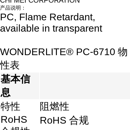
CHI MEI CORPORATION
产品说明：
PC, Flame Retardant,
available in transparent
WONDERLITE® PC-6710 物
性表
基本信
息
特性
阻燃性
RoHS
RoHS 合规