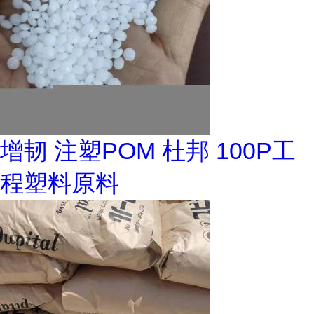
增韧 注塑POM 杜邦 100P工
程塑料原料