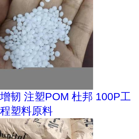
增韧 注塑POM 杜邦 100P工
程塑料原料