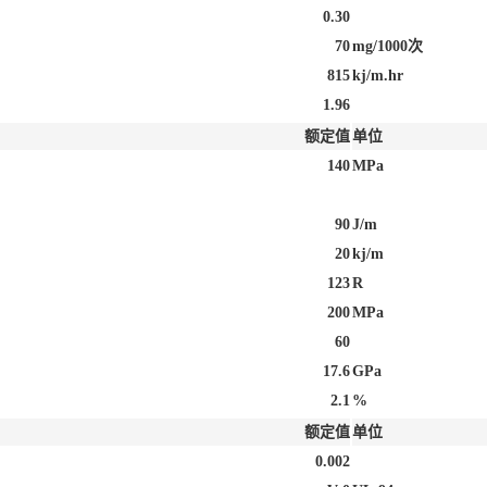
0.30
70
mg/1000次
815
kj/m.hr
1.96
额定值
单位
140
MPa
90
J/m
20
kj/m
123
R
200
MPa
60
17.6
GPa
2.1
%
额定值
单位
0.002