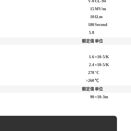
V-0
UL-94
15
MV/m
10
Ω.m
180
Second
5.8
额定值
单位
1.6
×10-5/K
2.4
×10-5/K
278
°C
>260
℃
额定值
单位
90
×10-3m