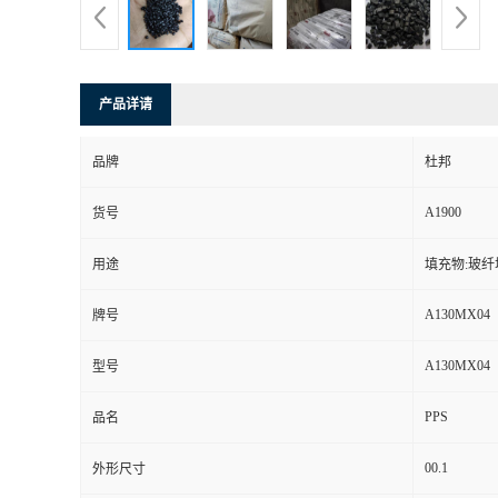
产品详请
品牌
杜邦
A1900
货号
用途
填充物:玻纤
A130MX04
牌号
A130MX04
型号
PPS
品名
00.1
外形尺寸