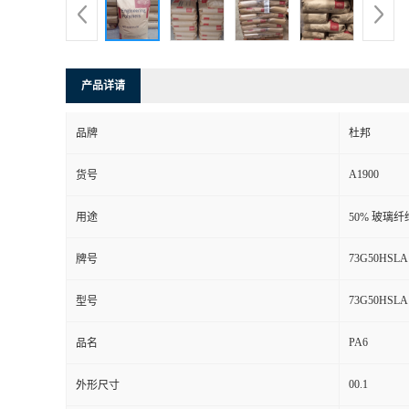
产品详请
品牌
杜邦
A1900
货号
用途
50% 玻璃
73G50HSLA
牌号
73G50HSLA
型号
PA6
品名
00.1
外形尺寸