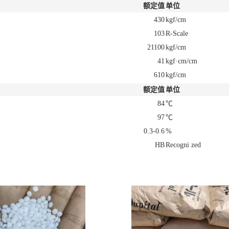
额定值
单位
430
kgf/cm
103
R-Scale
21100
kgf/cm
41
kgf·cm/cm
610
kgf/cm
额定值
单位
84
℃
97
℃
0.3-0.6
%
HB
Recogni zed