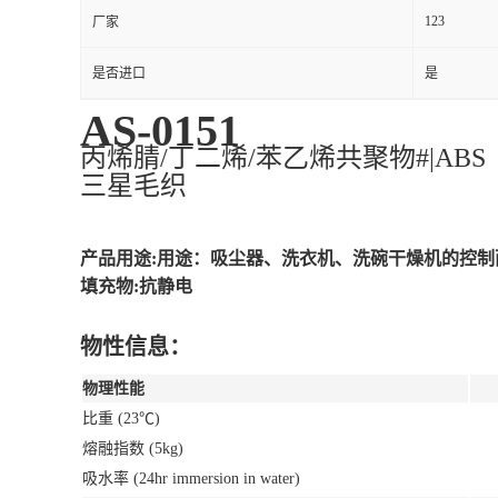
123
厂家
是否进口
是
AS-0151
丙烯腈/丁二烯/苯乙烯共聚物#|ABS
三星毛织
产品用途:用途：吸尘器、洗衣机、洗碗干燥机的控制
填充物:抗静电
物性信息：
物理性能
比重 (23℃)
熔融指数 (5kg)
吸水率 (24hr immersion in water)