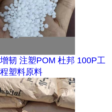
增韧 注塑POM 杜邦 100P工
程塑料原料