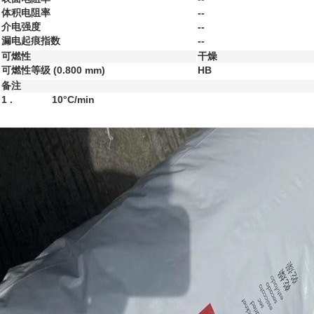
体积电阻率
--
介电强度
--
漏电起痕指数
--
可燃性
干燥
可燃性等级
(0.800 mm)
HB
备注
1 .
10°C/min