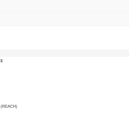
73
 (REACH)