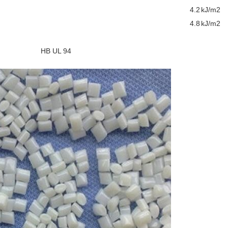
4.2
kJ/m2
4.8
kJ/m2
HB
UL 94