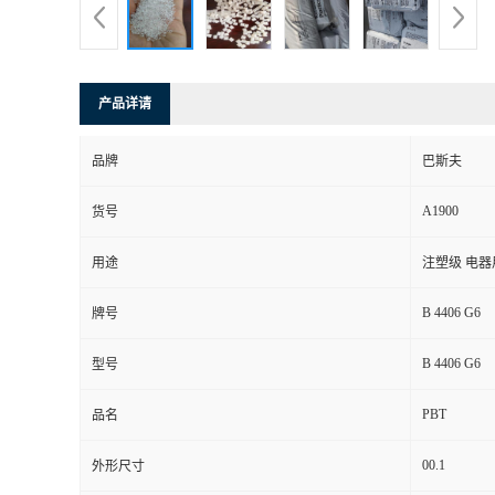
产品详请
品牌
巴斯夫
A1900
货号
用途
注塑级 电器
B 4406 G6
牌号
B 4406 G6
型号
PBT
品名
00.1
外形尺寸