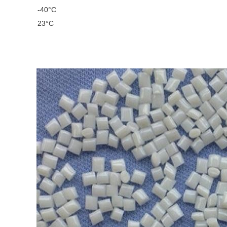
-40°C
23°C