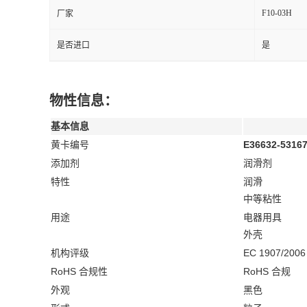
F10-03H
厂家
是否进口
是
物性信息：
基本信息
黄卡编号
E36632-5316
添加剂
润滑剂
特性
润滑
中等粘性
用途
电器用具
外壳
机构评级
EC 1907/2006
RoHS 合规性
RoHS 合规
外观
黑色