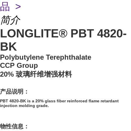
品 >
简介
LONGLITE® PBT 4820-
BK
Polybutylene Terephthalate
CCP Group
20% 玻璃纤维增强材料
产品说明：
PBT 4820-BK is a 20% glass fiber reinforced flame retardant
injection molding grade.
物性信息：