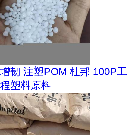
增韧 注塑POM 杜邦 100P工
程塑料原料