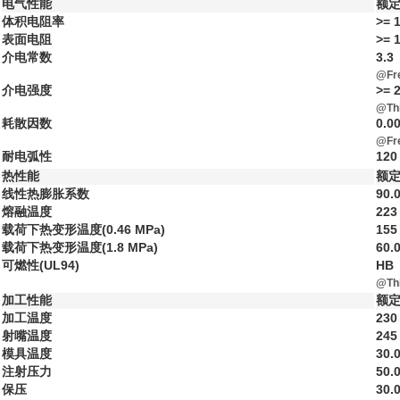
电气性能
额定
体积电阻率
>= 
表面电阻
>= 
介电常数
3.3
@Fre
介电强度
>= 
@Th
耗散因数
0.0
@Fre
耐电弧性
120
热性能
额定
线性热膨胀系数
90.
熔融温度
223 
载荷下热变形温度(0.46 MPa)
155
载荷下热变形温度(1.8 MPa)
60.
可燃性(UL94)
HB
@Th
加工性能
额定
加工温度
230 
射嘴温度
245 
模具温度
30.0
注射压力
50.
保压
30.