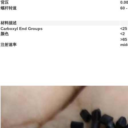
背压
0.0
螺杆转速
60 
材料描述
Carboxyl End Groups
<25
颜色
<2
>85
注射速率
mid