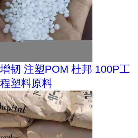
增韧 注塑POM 杜邦 100P工
程塑料原料