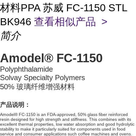
材料PPA 苏威 FC-1150 STL
BK946
查看相似产品 >
简介
Amodel® FC-1150
Polyphthalamide
Solvay Specialty Polymers
50% 玻璃纤维增强材料
产品说明：
Amodel® FC-1150 is an FDA-approved, 50% glass fiber reinforced
resin designed for high strength and stiffness. This combines with its
excellent thermal properties, low water absorption and good hydrolytic
stability to make it particularly suited for components used in food
service and consumer applications such coffee machines and ovens.