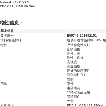
Natural: FC-1150 NT
Black: FC-1150 BK 946
物性信息：
基本信息
黄卡编号
E95746-101652151
填料/增强材料
玻璃纤维增强材料, 50% 
特性
尺寸稳定性良好
低吸湿性
刚性，高
刚性，良好
高强度
高温强度
良好的抗蠕变性
耐化学性良好
耐氯
用途
泵件
电器用具
非特定食品应用
管道部件
外壳
机构评级
FDA 21 CFR 176.170(c)