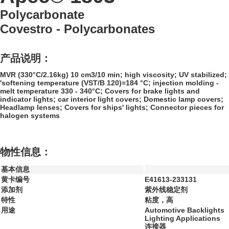
Polycarbonate
Covestro - Polycarbonates
产品说明：
MVR (330°C/2.16kg) 10 cm3/10 min; high viscosity; UV stabilized;
'softening temperature (VST/B 120)=184 °C; injection molding -
melt temperature 330 - 340°C; Covers for brake lights and
indicator lights; car interior light covers; Domestic lamp covers;
Headlamp lenses; Covers for ships' lights; Connector pieces for
halogen systems
物性信息：
基本信息
黄卡编号
E41613-233131
添加剂
紫外线稳定剂
特性
粘度，高
用途
Automotive Backlights
Lighting Applications
连接器