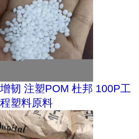
增韧 注塑POM 杜邦 100P工
程塑料原料