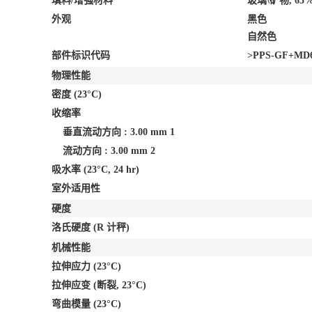
填料/增强材料
玻璃\矿物, 6
外观
黑色
自然色
部件标识代码
>PPS-GF+MD
物理性能
密度
(23°C)
收缩率
垂直流动方向 : 3.00 mm
1
流动方向 : 3.00 mm
2
吸水率
(23°C, 24 hr)
室外适用性
硬度
洛氏硬度
(R 计秤)
机械性能
拉伸应力
(23°C)
拉伸应变
(断裂, 23°C)
弯曲模量
(23°C)