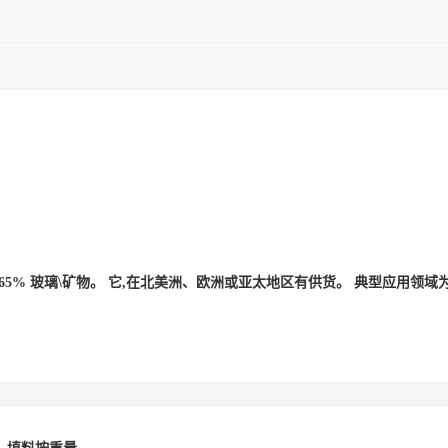
的填充物为65% 玻璃\矿物。 它,在北美洲、欧洲或亚太地区有供货。 典型应用领