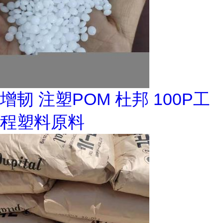
增韧 注塑POM 杜邦 100P工
程塑料原料