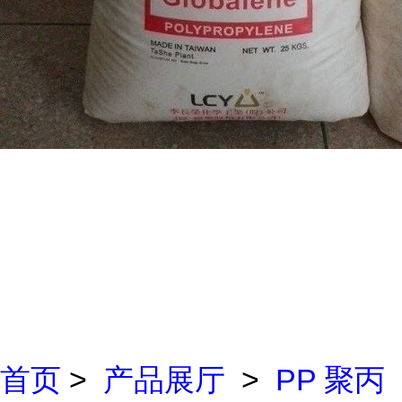
首页
>
产品展厅
>
PP 聚丙