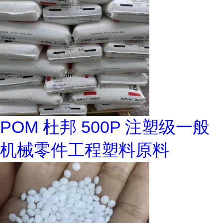
POM 杜邦 500P 注塑级一般
机械零件工程塑料原料