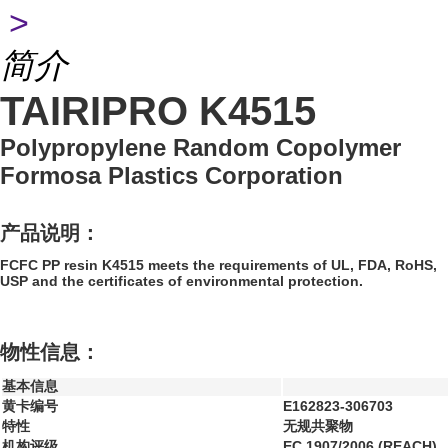
>
简介
TAIRIPRO K4515
Polypropylene Random Copolymer
Formosa Plastics Corporation
产品说明：
FCFC PP resin K4515 meets the requirements of UL, FDA, RoHS,
USP and the certificates of environmental protection.
物性信息：
基本信息
黄卡编号
E162823-306703
特性
无规共聚物
机构评级
EC 1907/2006 (REACH)