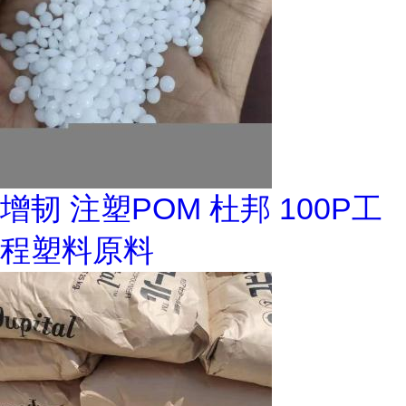
增韧 注塑POM 杜邦 100P工
程塑料原料