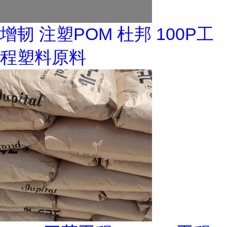
增韧 注塑POM 杜邦 100P工
程塑料原料