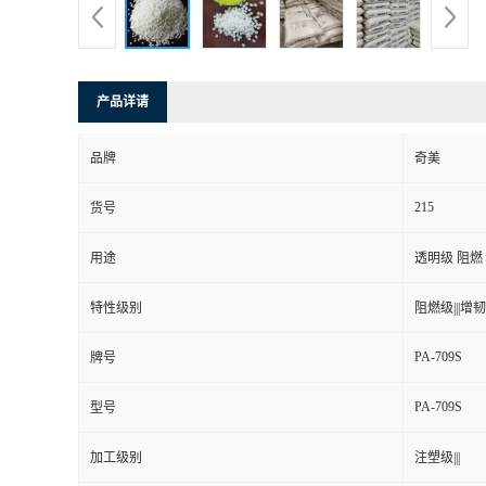
产品详请
品牌
奇美
215
货号
用途
透明级 阻燃
特性级别
阻燃级|||增韧级
PA-709S
牌号
PA-709S
型号
加工级别
注塑级|||