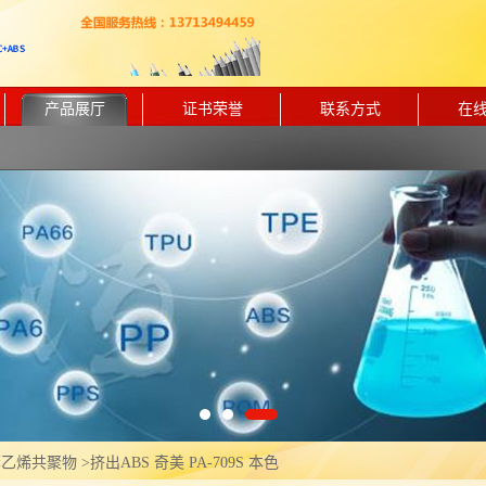
产品展厅
证书荣誉
联系方式
在
苯乙烯共聚物
>
挤出ABS 奇美 PA-709S 本色