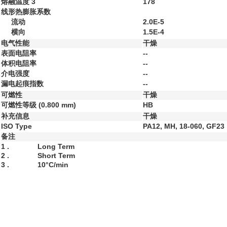
熔融温度
3
178
线形热膨胀系数
流动
2.0E-5
横向
1.5E-4
电气性能
干燥
表面电阻率
--
体积电阻率
--
介电强度
--
漏电起痕指数
--
可燃性
干燥
可燃性等级
(0.800 mm)
HB
补充信息
干燥
ISO Type
PA12, MH, 18-060, GF23
备注
1 .
Long Term
2 .
Short Term
3 .
10°C/min