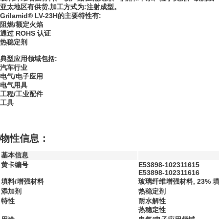
亚太地区有供货,加工方式为:注射成型。
Grilamid® LV-23H的主要特性有:
阻燃/额定火焰
通过 ROHS 认证
热稳定剂
典型应用领域包括:
汽车行业
电气/电子应用
电气用具
工程/工业配件
工具
物性信息：
基本信息
黄卡编号
E53898-102311615
E53898-102311616
填料/增强材料
玻璃纤维增强材料, 23% 
添加剂
热稳定剂
特性
耐水解性
热稳定性