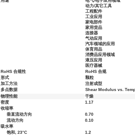
用途
电气/电子应用领域
动力/其它工具
工程配件
工业应用
家电部件
家用货品
连接器
气动应用
汽车领域的应用
体育用品
消费品应用领域
液压应用
医疗器械
RoHS 合规性
RoHS 合规
形式
颗粒
加工方法
注射成型
多点数据
Shear Modulus vs. Temp
物理性能
干燥
密度
1.17
收缩率
垂直流动方向
0.70
流动方向
0.10
吸水率
饱和, 23°C
1.2