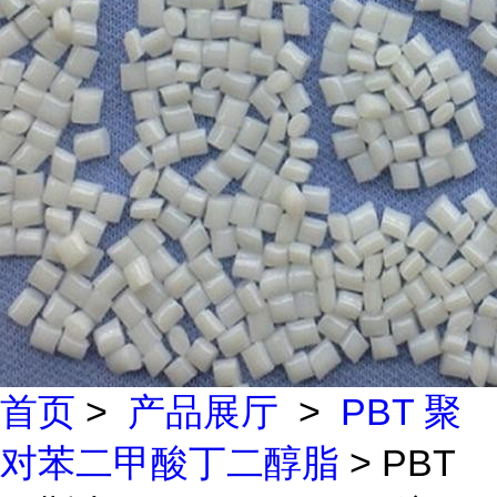
首页
>
产品展厅
>
PBT 聚
对苯二甲酸丁二醇脂
> PBT