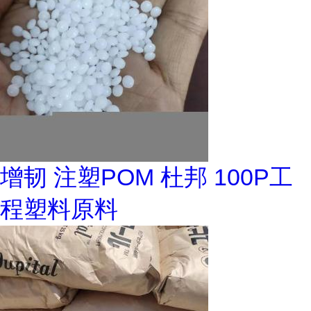
增韧 注塑POM 杜邦 100P工
程塑料原料