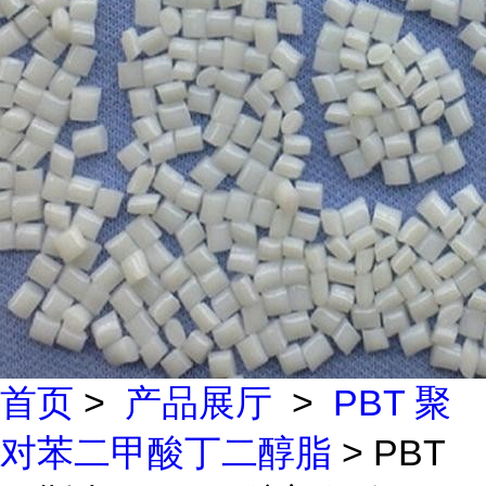
首页
>
产品展厅
>
PBT 聚
对苯二甲酸丁二醇脂
> PBT