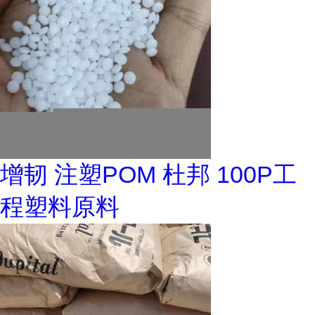
增韧 注塑POM 杜邦 100P工
程塑料原料