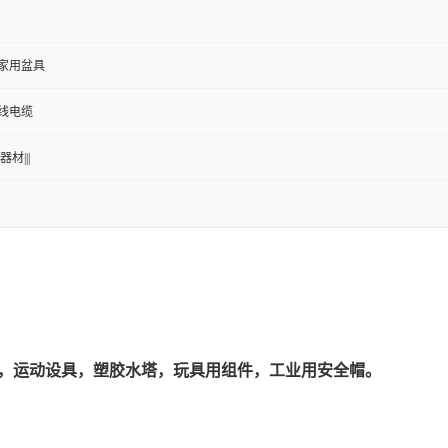
般家用盆具
线电缆
器材|||
椅，运动设具，塑胶水塔，玩具用组件，工业用安全帽。