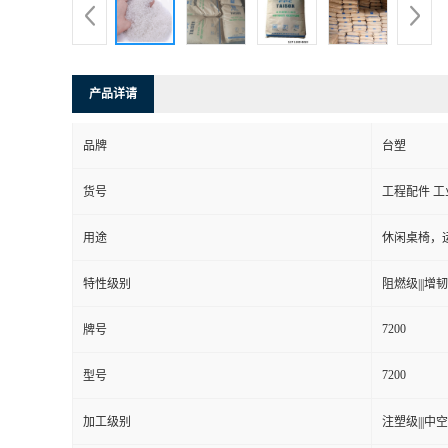
产品详请
品牌
台塑
货号
工程配件 工
用途
休闲桌椅，运
特性级别
阻燃级|||增韧级
7200
牌号
7200
型号
加工级别
注塑级|||中空级