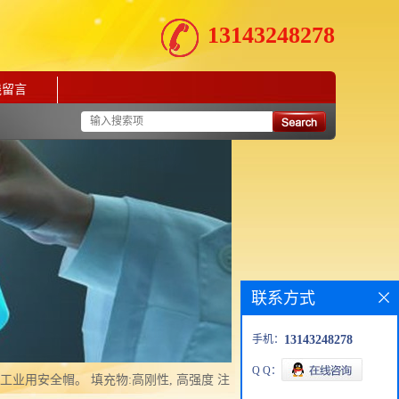
13143248278
线留言
联系方式
手机：
13143248278
Q Q：
，工业用安全帽。 填充物:高刚性, 高强度 注