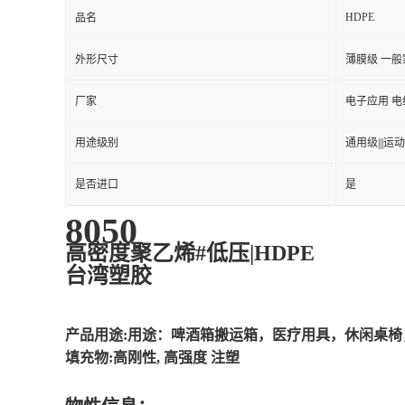
HDPE
品名
外形尺寸
薄膜级 一
厂家
电子应用 电
用途级别
通用级|||运动
是否进口
是
8050
高密度聚乙烯#低压|HDPE
台湾塑胶
产品用途:用途：啤酒箱搬运箱，医疗用具，休闲桌
填充物:高刚性, 高强度 注塑