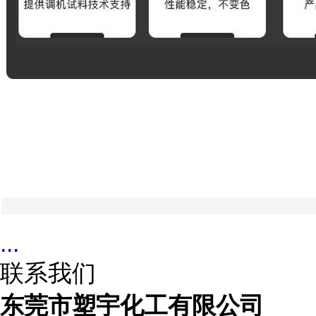
...
联系我们
东莞市塑宇化工有限公司