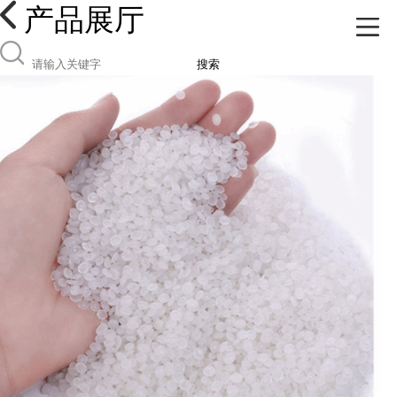
产品展厅
搜索