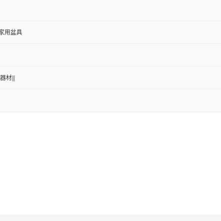
般家用盆具
器材|||