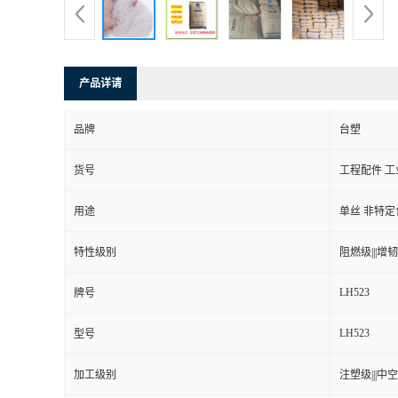
产品详请
品牌
台塑
货号
工程配件 工
用途
单丝 非特定
特性级别
阻燃级|||增韧级
LH523
牌号
LH523
型号
加工级别
注塑级|||中空级