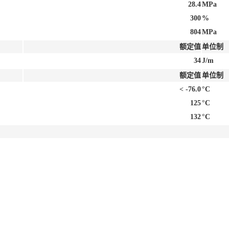
28.4
MPa
300
%
804
MPa
额定值
单位制
34
J/m
额定值
单位制
< -76.0
°C
125
°C
132
°C