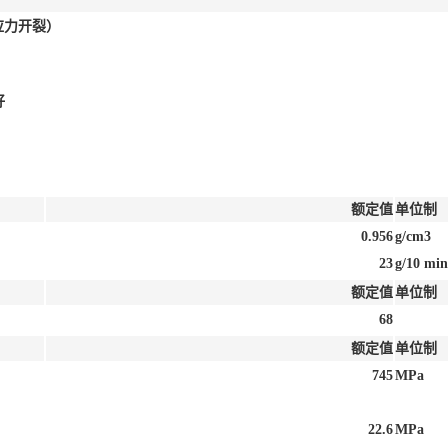
抗应力开裂）
好
额定值
单位制
0.956
g/cm3
23
g/10 min
额定值
单位制
68
额定值
单位制
745
MPa
22.6
MPa