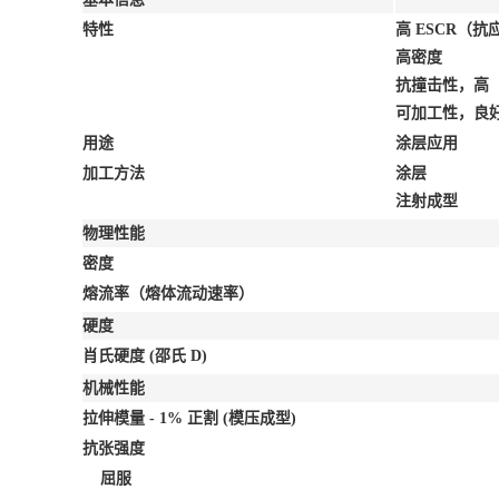
特性
高 ESCR（
高密度
抗撞击性，高
可加工性，良
用途
涂层应用
加工方法
涂层
注射成型
物理性能
密度
熔流率（熔体流动速率）
硬度
肖氏硬度
(邵氏 D)
机械性能
拉伸模量 - 1% 正割
(模压成型)
抗张强度
屈服