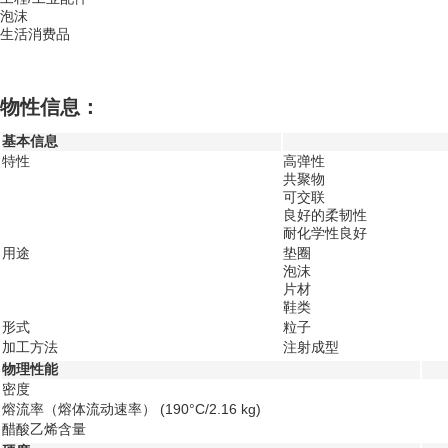
泡沫
生活消费品
物性信息：
基本信息
特性
高弹性
共聚物
可交联
良好的柔韧性
耐化学性良好
用途
垫圈
泡沫
片材
鞋类
形式
粒子
加工方法
注射成型
物理性能
密度
熔流率（熔体流动速率）
(190°C/2.16 kg)
醋酸乙烯含量