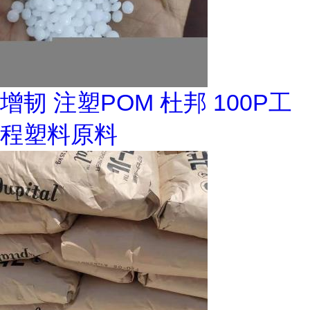
增韧 注塑POM 杜邦 100P工
程塑料原料