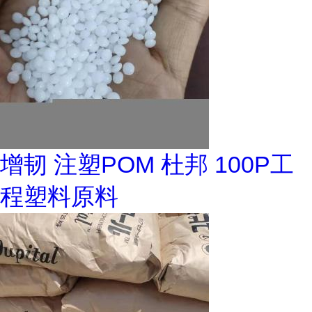
增韧 注塑POM 杜邦 100P工
程塑料原料