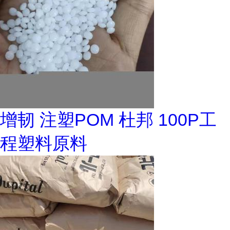
增韧 注塑POM 杜邦 100P工
程塑料原料