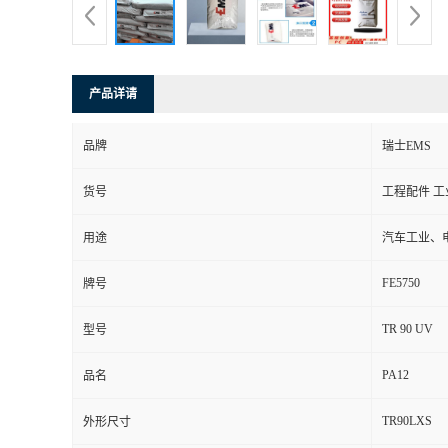
产品详请
品牌
瑞士EMS
货号
工程配件 工
用途
汽车工业、
FE5750
牌号
TR 90 UV
型号
PA12
品名
TR90LXS
外形尺寸