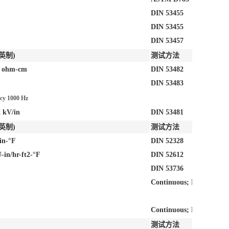
DIN 53455
DIN 53455
DIN 53457
英制)
测试方法
4 ohm-cm
DIN 53482
DIN 53483
cy 1000 Hz
2 kV/in
DIN 53481
英制)
测试方法
/in-°F
DIN 52328
-in/hr-ft2-°F
DIN 52612
DIN 53736
Continuous; DIN 52612
Continuous; DIN 52612
测试方法