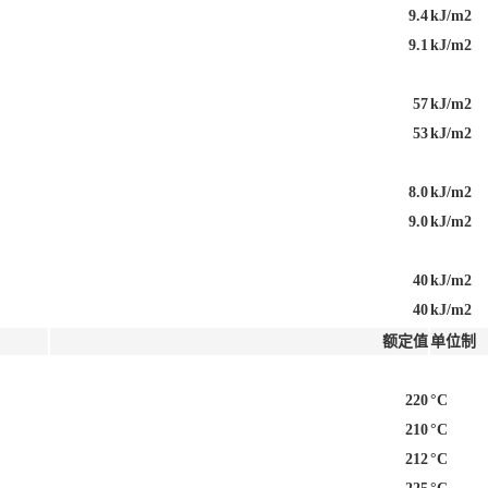
9.4
kJ/m2
9.1
kJ/m2
57
kJ/m2
53
kJ/m2
8.0
kJ/m2
9.0
kJ/m2
40
kJ/m2
40
kJ/m2
额定值
单位制
220
°C
210
°C
212
°C