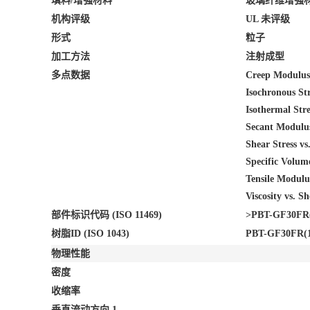
填料/增强材料
玻璃纤维增强材
机构评级
UL 未评级
形式
粒子
加工方法
注射成型
多点数据
Creep Modulus 
Isochronous Str
Isothermal Stre
Secant Modulus
Shear Stress vs
Specific Volum
Tensile Modulu
Viscosity vs. S
部件标识代码 (ISO 11469)
>PBT-GF30FR(
树脂ID (ISO 1043)
PBT-GF30FR(1
物理性能
密度
收缩率
垂直流动方向
1