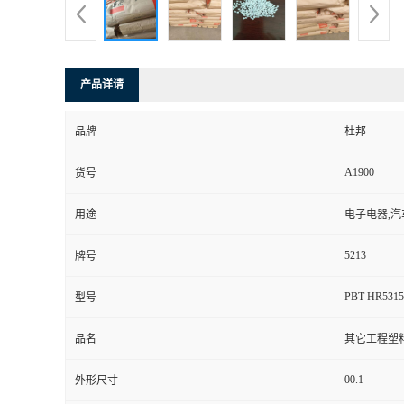
产品详请
品牌
杜邦
A1900
货号
用途
电子电器,汽
5213
牌号
PBT HR5315
型号
品名
其它工程塑
00.1
外形尺寸