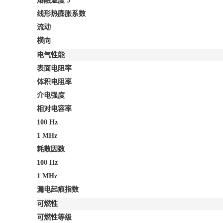
熔融温度
3
线形热膨胀系数
流动
横向
电气性能
表面电阻率
体积电阻率
介电强度
相对电容率
100 Hz
1 MHz
耗散因数
100 Hz
1 MHz
漏电起痕指数
可燃性
可燃性等级