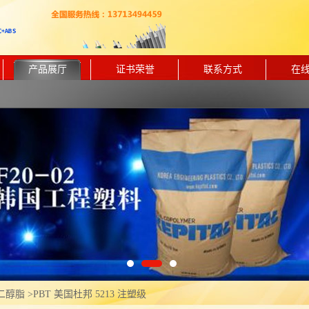
产品展厅
证书荣誉
联系方式
在
二醇脂
>
PBT 美国杜邦 5213 注塑级