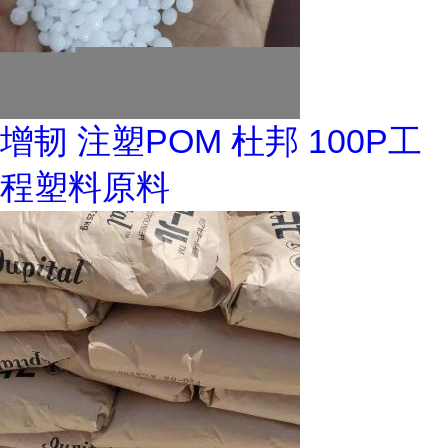
增韧 注塑POM 杜邦 100P工
程塑料原料