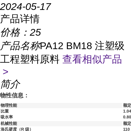
2024-05-17
产品详情
价格：
25
产品名称
PA12 BM18 注塑级
工程塑料原料
查看相似产品
>
简介
物性信息：
物理性能
额定
比重
1.0
吸水率
0.8
机械性能
额定
洛氏硬度（R 级）
110