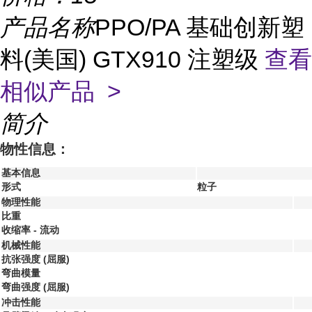
产品名称
PPO/PA 基础创新塑
料(美国) GTX910 注塑级
查看
相似产品 >
简介
物性信息：
基本信息
形式
粒子
物理性能
比重
收缩率 - 流动
机械性能
抗张强度
(屈服)
弯曲模量
弯曲强度
(屈服)
冲击性能