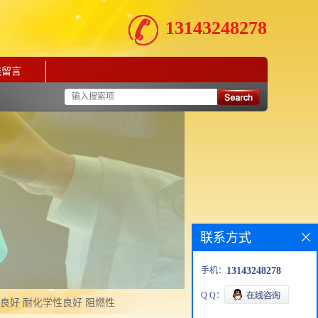
13143248278
线留言
联系方式
手机：
13143248278
Q Q：
性，良好 耐化学性良好 阻燃性