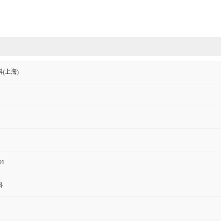
(上海)
01
料