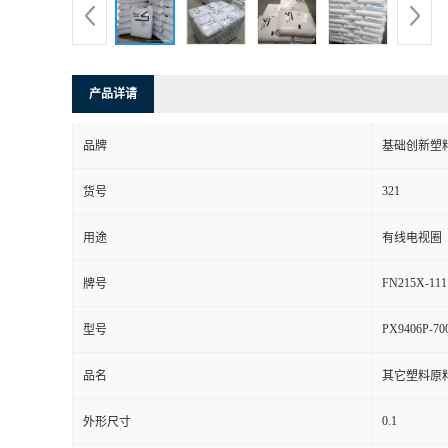
产品详请
品牌
基础创新塑料
321
货号
用途
有线电视圈
FN215X-111
牌号
PX9406P-70
型号
品名
其它塑料原
0.1
外形尺寸