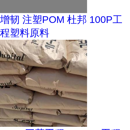
增韧 注塑POM 杜邦 100P工
程塑料原料