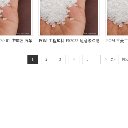
30-01 注塑级 汽车
POM 工程塑料 FS2022 耐磨级硅酮
POM 三菱工
 电子数据处理 工业
润滑剂 特性 低摩擦系数 耐磨损性
元件 电子数
机械/机械零件
良好 润滑
配件（部件）
1
2
3
4
5
下一页>
共5