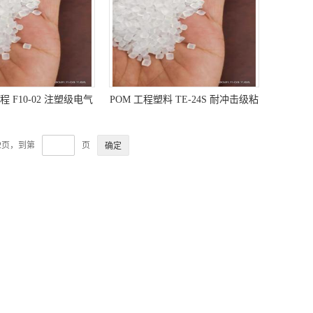
程 F10-02 注塑级电气
POM 工程塑料 TE-24S 耐冲击级粘
据处理 工业部件 厚壁
度 高抗撞击性 韧性良好
 机器/机械部件 汽车
2页，到第
页
领域的应