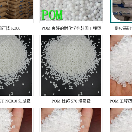
国可隆 K300
POM 良好的耐化学性韩国工程塑
供应基础创新
料 F25-03 塑料原料
GY9
ST NC010 注塑级
POM 杜邦 570 增强级
POM 工程塑
部件 电气元
部件 机器/