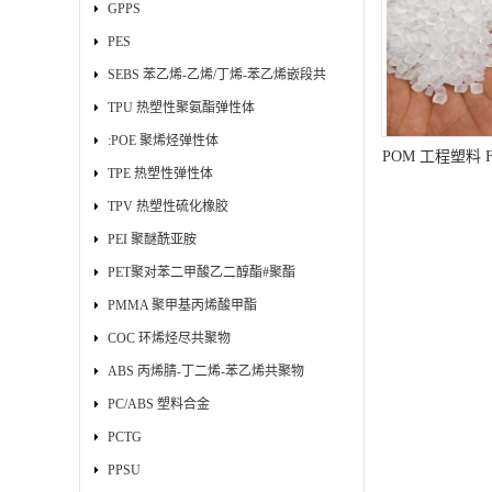
GPPS
PES
SEBS 苯乙烯-乙烯/丁烯-苯乙烯嵌段共
聚物
TPU 热塑性聚氨酯弹性体
:POE 聚烯烃弹性体
POM 工程塑料 F
TPE 热塑性弹性体
应用 电子零件
TPV 热塑性硫化橡胶
零部件 
PEI 聚醚酰亚胺
PET聚对苯二甲酸乙二醇酯#聚酯
PMMA 聚甲基丙烯酸甲酯
COC 环烯烃尽共聚物
ABS 丙烯腈-丁二烯-苯乙烯共聚物
PC/ABS 塑料合金
PCTG
PPSU