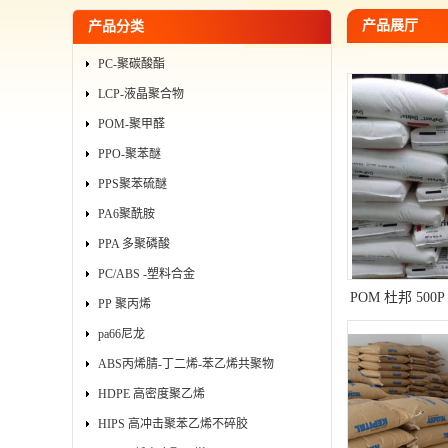
产品展厅
产品分类
PC-聚碳酸酯
LCP-液晶聚合物
POM-聚甲醛
PPO-聚苯醚
PPS聚苯硫醚
PA6聚酰胺
PPA 多聚磷酸
PC/ABS -塑料合金
POM 杜邦 50
PP 聚丙烯
件工程
pa66尼龙
ABS丙烯腈-丁二烯-苯乙烯共聚物
HDPE 高密度聚乙烯
HIPS 高冲击聚苯乙烯不碎胶