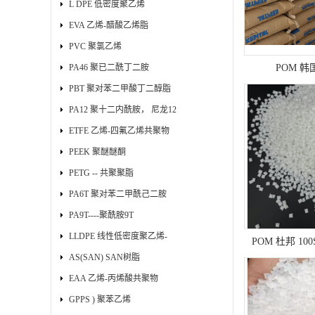
L DPE 低密度聚乙烯
EVA 乙烯-醋酸乙烯脂
PVC 聚氯乙烯
PA46 聚已二酰丁二胺
POM 韩
PBT 聚对苯二甲酸丁二醇脂
PA12 聚十二内酰胺， 尼龙12
ETFE 乙烯-四氟乙烯共聚物
PEEK 聚醚醚酮
PETG -- 共聚聚脂
PA6T 聚对苯二甲酰己二胺
PA9T----聚酰胺9T
LLDPE 线性低密度聚乙烯-
POM 杜邦 100
AS(SAN) SAN树脂
EAA 乙烯-丙烯酸共聚物
GPPS ) 聚苯乙烯