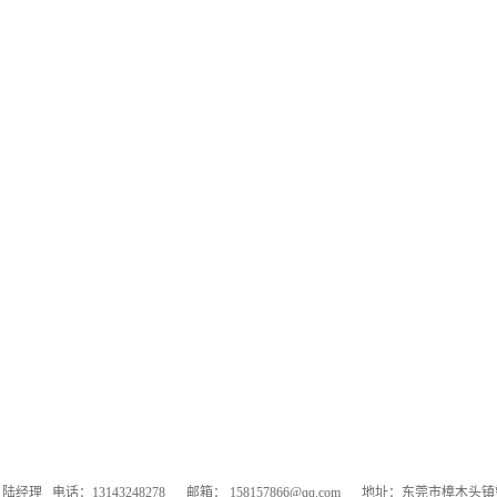
：陆经理
电话：13143248278
邮箱：
158157866@qq.com
地址：东莞市樟木头镇