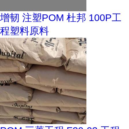
增韧 注塑POM 杜邦 100P工
程塑料原料