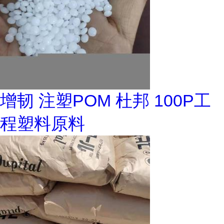
增韧 注塑POM 杜邦 100P工
程塑料原料