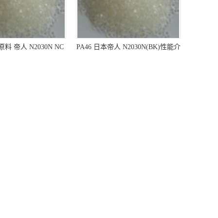
料 帝人 N2030N NC
PA46 日本帝人 N2030N(BK)性能介
深圳总
绍