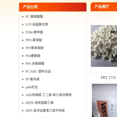
产品展厅
产品分类
PC-聚碳酸酯
LCP-液晶聚合物
POM-聚甲醛
PPO-聚苯醚
PPS聚苯硫醚
PA6聚酰胺
PPA 多聚磷酸
PC/ABS -塑料合金
PBT 273
PP 聚丙烯
pa66尼龙
ABS丙烯腈-丁二烯-苯乙烯共聚物
HDPE 高密度聚乙烯
HIPS 高冲击聚苯乙烯不碎胶